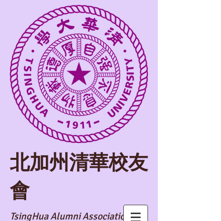
​北加州清華校友
會
TsingHua Alumni Association of