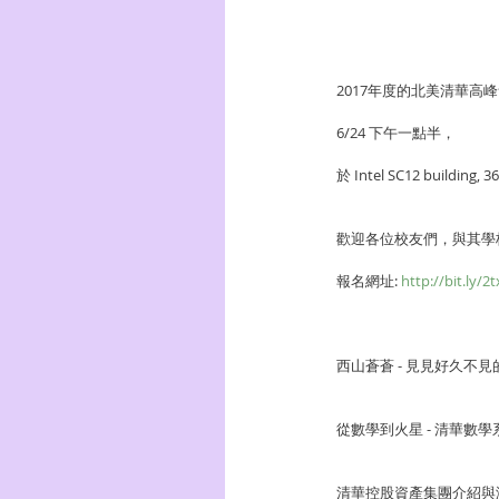
2017年度的北美清華高
6/24 下午一點半，
於 Intel SC12 building, 36
歡迎各位校友們，與其學
報名網址: 
http://bit.ly/2
西山蒼蒼 - 見見好久不
從數學到火星 - 清華數
清華控股資產集團介紹與