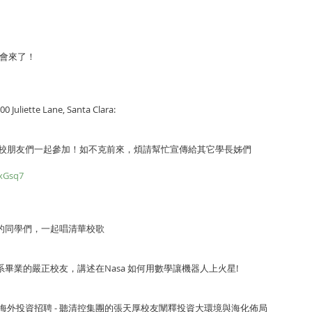
峰會來了！
00 Juliette Lane, Santa Clara:
校朋友們一起參加！如不克前來，煩請幫忙宣傳給其它學長姊們
txGsq7
見的同學們，一起唱清華校歌
學系畢業的嚴正校友，講述在Nasa 如何用數學讓機器人上火星!
海外投資招聘 - 聽清控集團的張天厚校友闡釋投資大環境與海化佈局