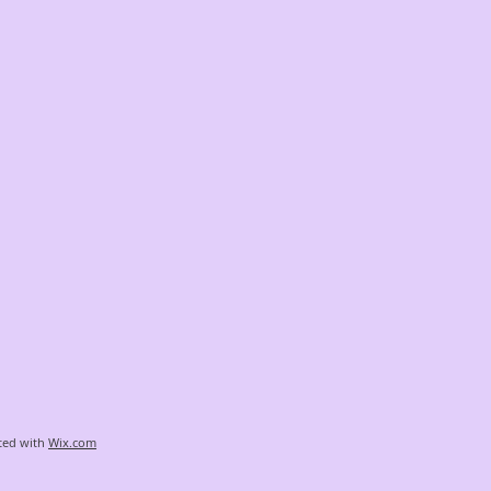
ted with
Wix.com