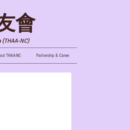
友會
ia (THAA-NC)
out THAA-NC
Partnership & Career