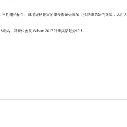
落幕，三期開始招生。職場經驗豐富的學長學姊做導師，指點學弟妹們迷津，邁向
16總結，與新位會長 Wilson 2017 計畫與活動介紹！