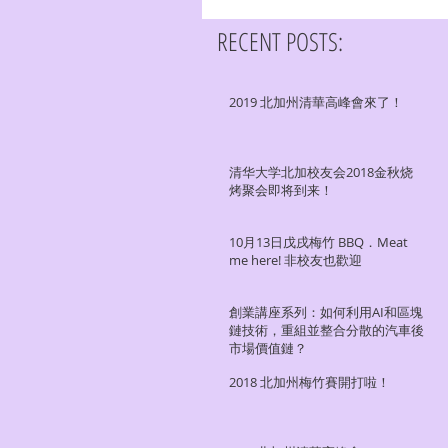
RECENT POSTS:
2019 北加州清華高峰會來了！
清华大学北加校友会2018金秋烧
烤聚会即将到来！
10月13日戊戌梅竹 BBQ．Meat
me here! 非校友也歡迎
創業講座系列：如何利用AI和區塊
鏈技術，重組並整合分散的汽車後
市場價值鏈？
2018 北加州梅竹賽開打啦！