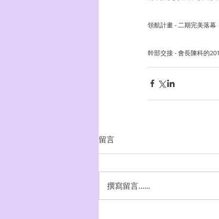
領航計畫 - 二期完美
幹部交接 - 會長陳科的20
留言
撰寫留言......