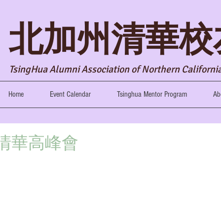
​北加州清華校
TsingHua Alumni Association of Northern Californ
Home
Event Calendar
Tsinghua Mentor Program
Ab
北美清華高峰會