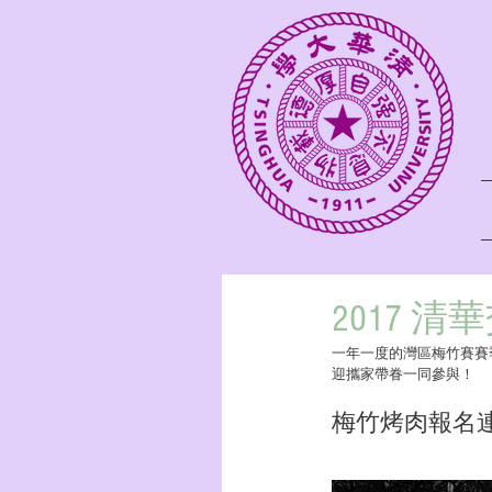
2017 
一年一度的灣區梅竹賽賽
迎攜家帶眷一同參與！
梅竹烤肉報名連結