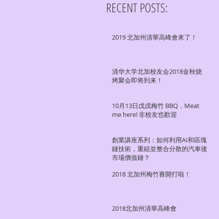
RECENT POSTS:
2019 北加州清華高峰會來了！
清华大学北加校友会2018金秋烧
烤聚会即将到来！
10月13日戊戌梅竹 BBQ．Meat
me here! 非校友也歡迎
創業講座系列：如何利用AI和區塊
鏈技術，重組並整合分散的汽車後
市場價值鏈？
2018 北加州梅竹賽開打啦！
2018北加州清華高峰會